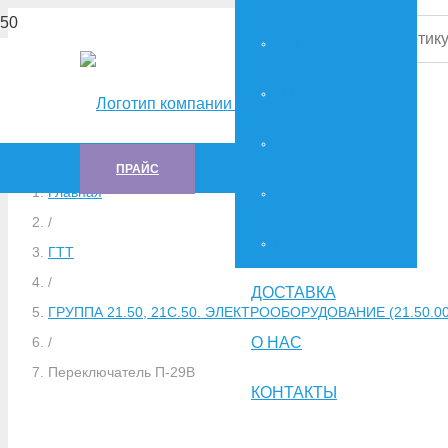
МТЛБУ
СНЕГОБОЛОТОХОД-71
СНЕГОБОЛОТОХОД-34036
ПРАЙС
Главная
СНЕГОБОЛОТОХОД-34039
/
ГTT
ГTT
/
ДОСТАВКА
ГРУППА 21.50, 21С.50. ЭЛЕКТРООБОРУДОВАНИЕ (21.50.001
О НАС
/
Переключатель П-29В
КОНТАКТЫ