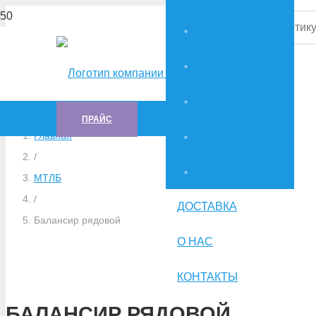
МТЛБУ
СНЕГОБОЛОТОХОД-71
СНЕГОБОЛОТОХОД-34036
ПРАЙС
Главная
СНЕГОБОЛОТОХОД-34039
/
ГTT
МТЛБ
/
ДОСТАВКА
Балансир рядовой
О НАС
КОНТАКТЫ
БАЛАНСИР РЯДОВОЙ