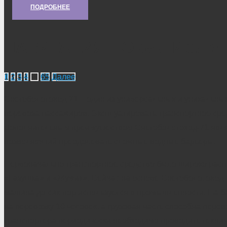
ПОДРОБНЕЕ
НАВИГАЦИЯ ПО ЗАПИСЯМ
1
2
3
4
…
65
Далее
Снегоболотоход-71 – один из универсальных и уникальных
перевоза пассажиров. Эксплуатировать транспортное средс
Дополнительным преимуществом Снегоболотоход-71 являе
позволяющий преодолевать сложные водные барьеры.
Первоначально транспортное средство было широко расп
«Газушка» и «Жужик». Сейчас на основе Снегоболотоход-
машина до сих пор используется в промышленности. На б
на перевозку 10 человек, а грузовая часть способна пере
транспортера периодически необходимо проводить технич