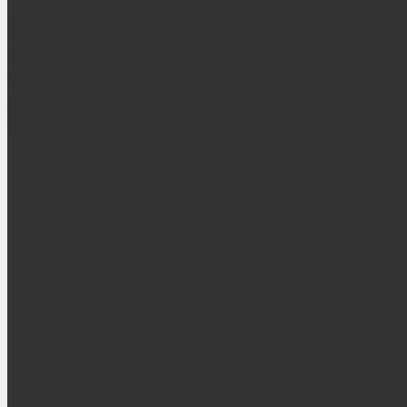
В нашей компании клиенты могут выбрать и купить запча
помогут решить любую проблему с транспортным средство
Снегоболотоход-71 по доступным ценам, которые ниже ср
сроки. Если же у вас возникнут трудности с выбором, то 
товара и характеристик позволит сделать быстрый и прав