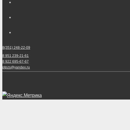
8(351) 248-22-09
8 951 239-21-61
8 922 695-67-67
ptpzs@yandex.ru