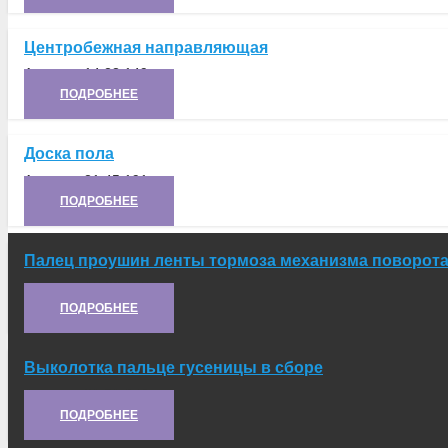
Центробежная направляющая
Артикул:
14.23.149
ПОДРОБНЕЕ
Доска пола
Артикул:
21.45.191
ПОДРОБНЕЕ
Палец проушин ленты тормоза механизма поворот
Артикул:
А5.23.155
ПОДРОБНЕЕ
Выколотка пальце гусеницы в сборе
Артикул:
21.61.048
ПОДРОБНЕЕ