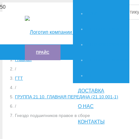
МТЛБУ
СНЕГОБОЛОТОХОД-71
СНЕГОБОЛОТОХОД-34036
ПРАЙС
Главная
СНЕГОБОЛОТОХОД-34039
/
ГTT
ГTT
/
ДОСТАВКА
ГРУППА 21.10. ГЛАВНАЯ ПЕРЕДАЧА (21.10.001-1)
О НАС
/
Гнездо подшипников правое в сборе
КОНТАКТЫ