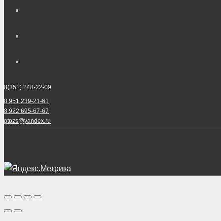
8(351) 248-22-09
8 951 239-21-61
8 922 695-67-67
ptpzs@yandex.ru