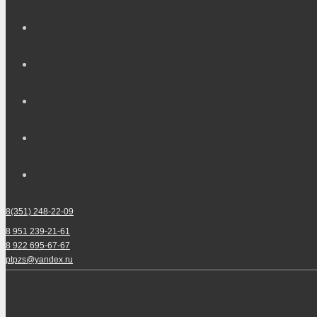
8(351) 248-22-09
8 951 239-21-61
8 922 695-67-67
ptpzs@yandex.ru