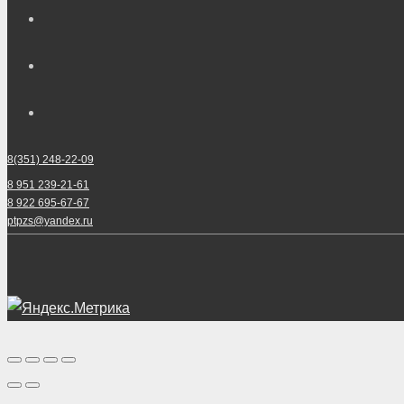
8(351) 248-22-09
8 951 239-21-61
8 922 695-67-67
ptpzs@yandex.ru