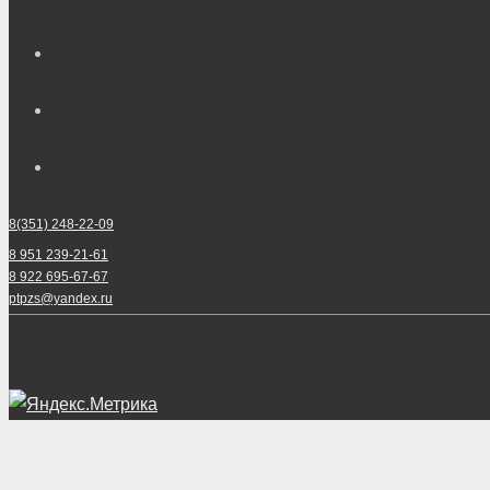
8(351) 248-22-09
8 951 239-21-61
8 922 695-67-67
ptpzs@yandex.ru