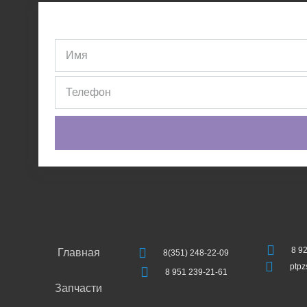
8 9
Главная
8(351) 248-22-09
ptp
8 951 239-21-61
Запчасти