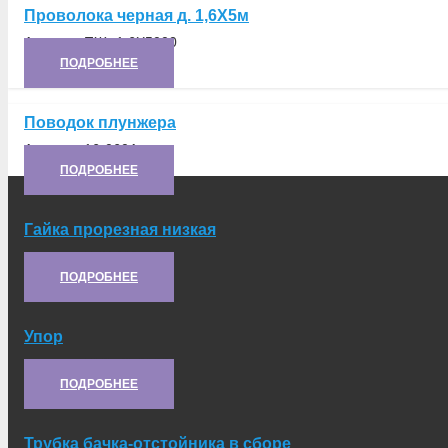
Проволока черная д. 1,6X5м
Артикул:
ПЖ- 1,6X5000
ПОДРОБНЕЕ
Поводок плунжера
Артикул:
16-060А
ПОДРОБНЕЕ
Гайка прорезная низкая
Артикул:
ГПН-М8-П8
ПОДРОБНЕЕ
Упор
Артикул:
Г107-3701004
ПОДРОБНЕЕ
Трубка бачка-отстойника в сборе