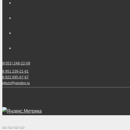
8(351) 248-22-09
8 951 239-21-61
8 922 695-67-67
ptpzs@yandex.ru