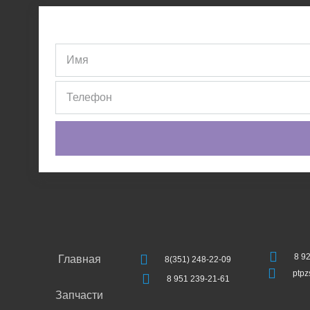
8 9
Главная
8(351) 248-22-09
ptp
8 951 239-21-61
Запчасти