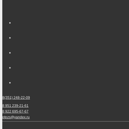
8(351) 248-22-09
8 951 239-21-61
8 922 695-67-67
ptpzs@yandex.ru