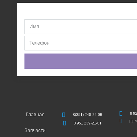
8 9
Главная
8(351) 248-22-09
ptp
8 951 239-21-61
Запчасти