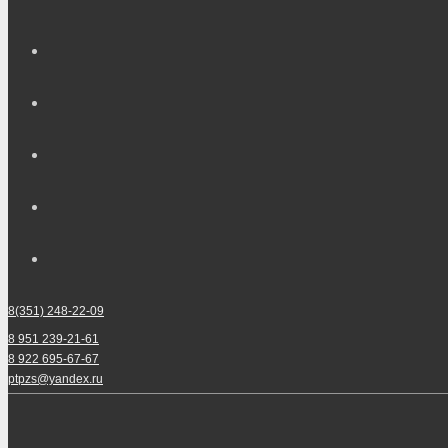
8(351) 248-22-09
8 951 239-21-61
8 922 695-67-67
ptpzs@yandex.ru