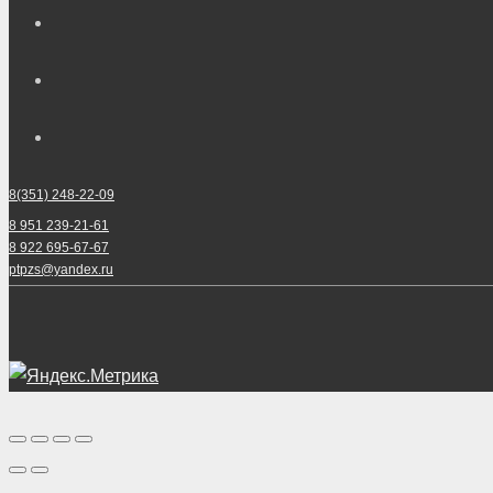
8(351) 248-22-09
8 951 239-21-61
8 922 695-67-67
ptpzs@yandex.ru