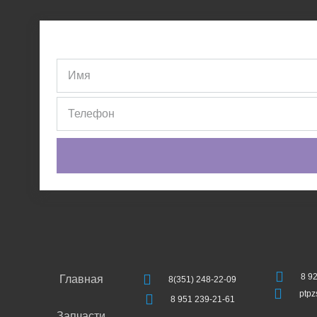
8 9
Главная
8(351) 248-22-09
ptp
8 951 239-21-61
Запчасти