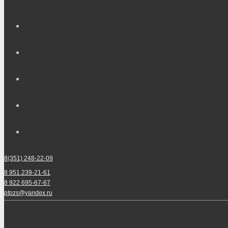
8(351) 248-22-09
8 951 239-21-61
8 922 695-67-67
ptpzs@yandex.ru