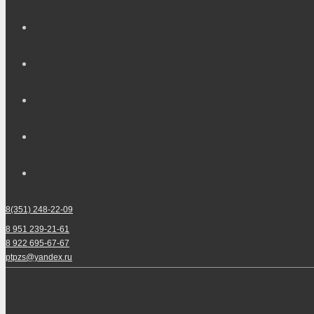
8(351) 248-22-09
8 951 239-21-61
8 922 695-67-67
ptpzs@yandex.ru