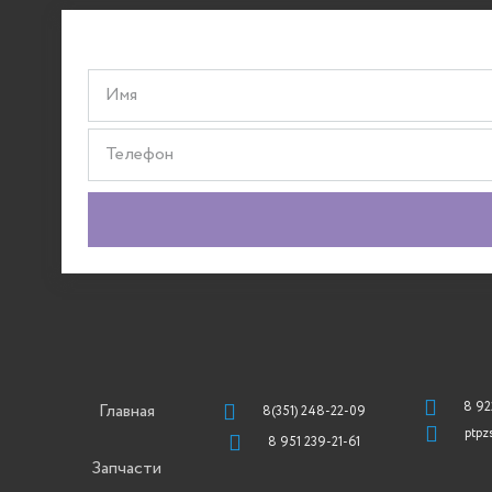
8 92
Главная
8(351) 248-22-09
ptpz
8 951 239-21-61
Запчасти