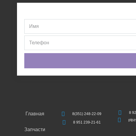
8 9
Главная
8(351) 248-22-09
ptp
8 951 239-21-61
Запчасти