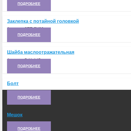
ПОДРОБНЕЕ
Заклепка с потайной головкой
Артикул:
ЗПТ-5Х26
ПОДРОБНЕЕ
Шайба маслоотражательная
Артикул:
5.11.145
ПОДРОБНЕЕ
Болт
Артикул:
6.47.129
ПОДРОБНЕЕ
Мешок
Артикул:
6.61.071
ПОДРОБНЕЕ