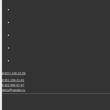
8(351) 248-22-09
8 951 239-21-61
8 922 695-67-67
ptpzs@yandex.ru