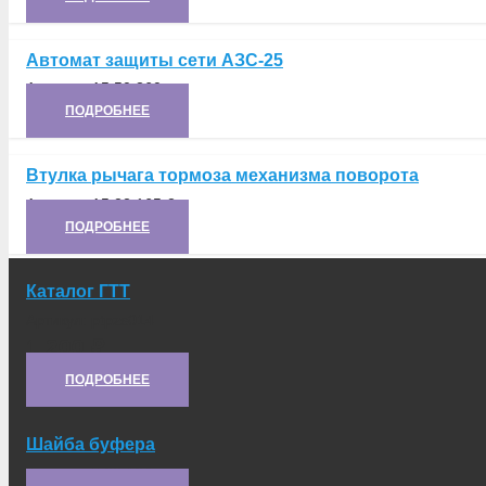
Автомат защиты сети АЗС-25
Артикул:
А5.50.360
ПОДРОБНЕЕ
Втулка рычага тормоза механизма поворота
Артикул:
А5.22.165-2
ПОДРОБНЕЕ
Каталог ГТТ
Артикул:
ptpzs014
1 200
₽
ПОДРОБНЕЕ
Шайба буфера
Артикул:
5.32.138