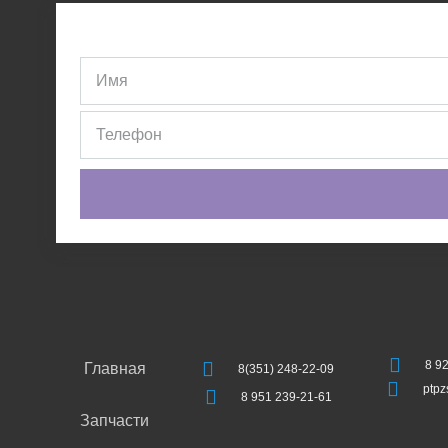
8 9
Главная
8(351) 248-22-09
ptp
8 951 239-21-61
Запчасти