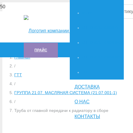
МТЛБУ
СНЕГОБОЛОТОХОД-71
СНЕГОБОЛОТОХОД-34036
ПРАЙС
Главная
СНЕГОБОЛОТОХОД-34039
/
ГTT
ГTT
/
ДОСТАВКА
ГРУППА 21.07. МАСЛЯНАЯ СИСТЕМА (21.07.001-1)
О НАС
/
Труба от главной передачи к радиатору в сборе
КОНТАКТЫ