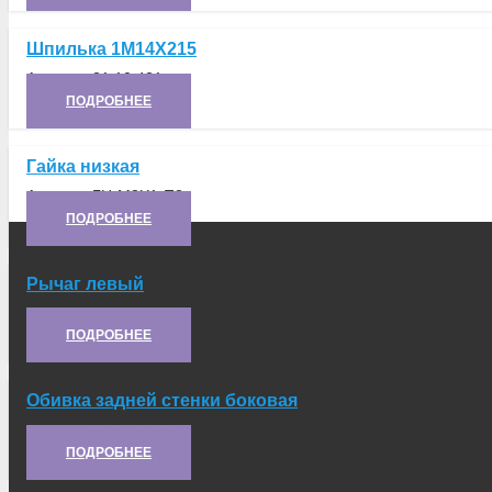
Шпилька 1М14Х215
Артикул:
21.10.421
ПОДРОБНЕЕ
Гайка низкая
Артикул:
ГН-М8Х1-П8
ПОДРОБНЕЕ
Рычаг левый
Артикул:
5.50.121
ПОДРОБНЕЕ
Обивка задней стенки боковая
Артикул:
21С.42.463*
ПОДРОБНЕЕ