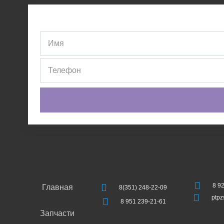
8 9
Главная
8(351) 248-22-09
ptp
8 951 239-21-61
Запчасти