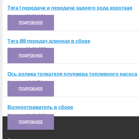
Тяга I передачи и передачи заднего хода короткая
Артикул:
21.21.121
ПОДРОБНЕЕ
Тяга IIIII передач длинная в сборе
Артикул:
21.21.028
ПОДРОБНЕЕ
Ось ролика толкателя плунжера топливного насоса
Артикул:
16-047А
ПОДРОБНЕЕ
Волноотражатель в сборе
Артикул:
21.61.026*
ПОДРОБНЕЕ