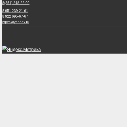
8(351) 248-22-09
8 951 239-21-61
8 922 695-67-67
ptpzs@yandex.ru