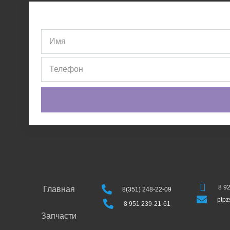
8 9
Главная
8(351) 248-22-09
ptp
8 951 239-21-61
Запчасти