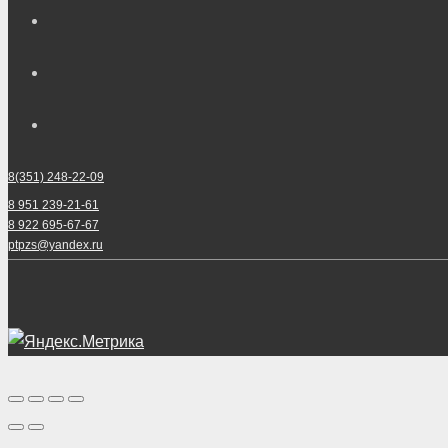
8(351) 248-22-09
8 951 239-21-61
8 922 695-67-67
ptpzs@yandex.ru