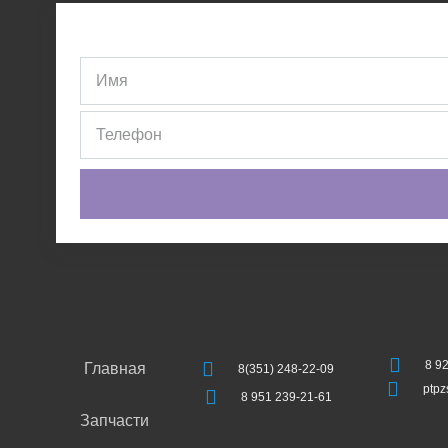
8 9
Главная
8(351) 248-22-09
ptp
8 951 239-21-61
Запчасти