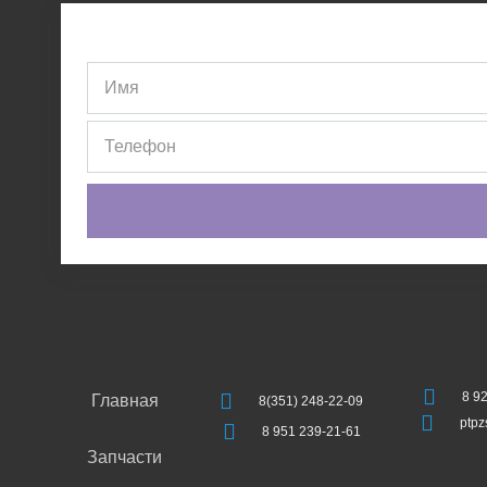
8 9
Главная
8(351) 248-22-09
ptp
8 951 239-21-61
Запчасти