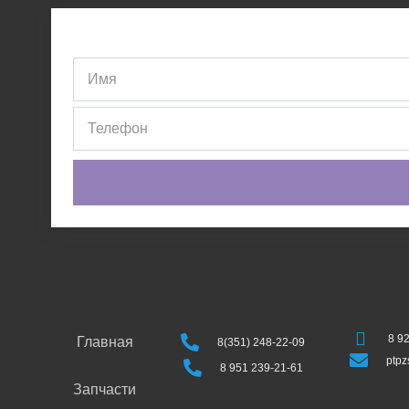
8 9
Главная
8(351) 248-22-09
ptp
8 951 239-21-61
Запчасти