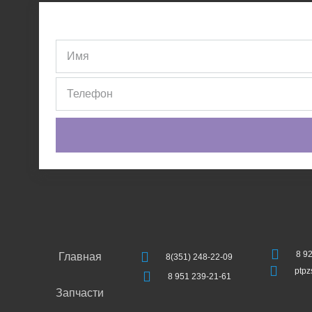
8 9
Главная
8(351) 248-22-09
ptp
8 951 239-21-61
Запчасти