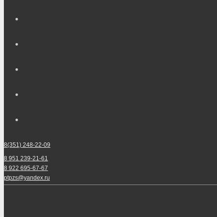
8(351) 248-22-09
8 951 239-21-61
8 922 695-67-67
ptpzs@yandex.ru