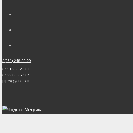
8(351) 248-22-09
8 951 239-21-61
8 922 695-67-67
ptpzs@yandex.ru