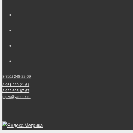
8(351) 248-22-09
8 951 239-21-61
8 922 695-67-67
ptpzs@yandex.ru